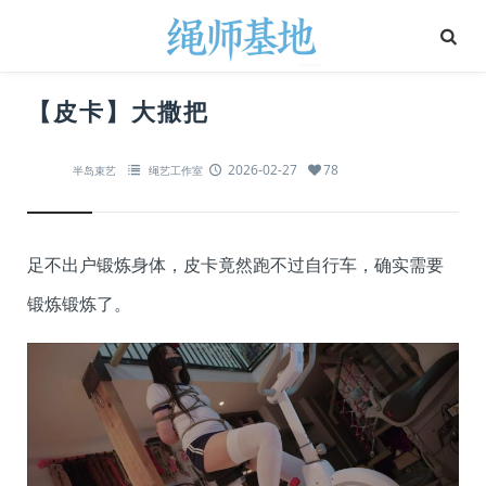
【皮卡】大撒把
2026-02-27
78
半岛束艺
绳艺工作室
足不出户锻炼身体，皮卡竟然跑不过自行车，确实需要
锻炼锻炼了。