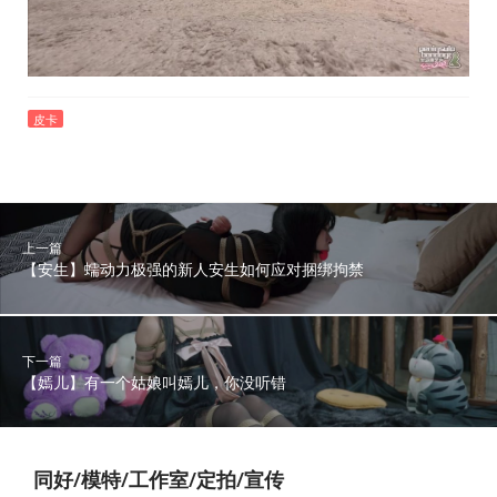
皮卡
上一篇
【安生】蠕动力极强的新人安生如何应对捆绑拘禁
下一篇
【嫣儿】有一个姑娘叫嫣儿，你没听错
同好/模特/工作室/定拍/宣传