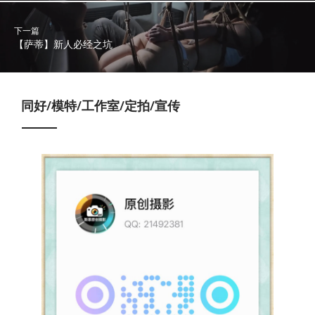
下一篇
【萨蒂】新人必经之坑
同好/模特/工作室/定拍/宣传