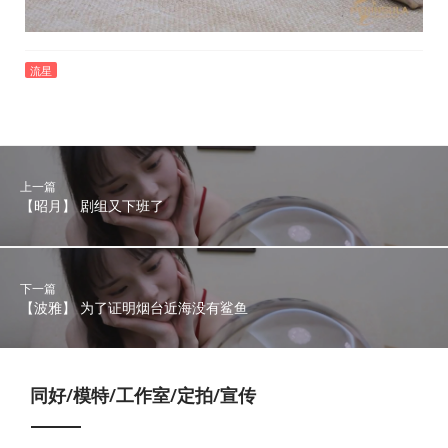
流星
上一篇
【昭月】 剧组又下班了
下一篇
【波雅】 为了证明烟台近海没有鲨鱼
同好/模特/工作室/定拍/宣传