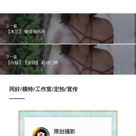
上一篇
【木兰】 钢管和吊环
下一篇
【白鲸】【奎因】 机动门将
同好/模特/工作室/定拍/宣传