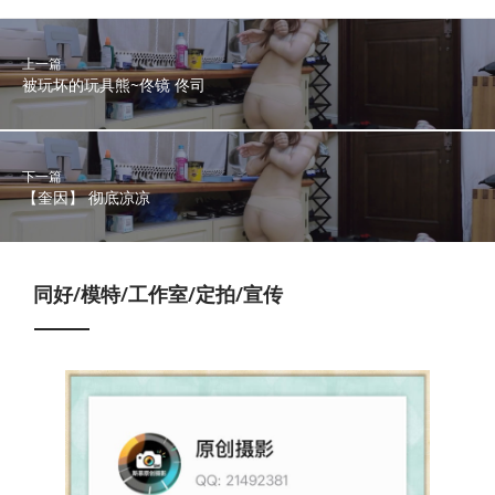
上一篇
被玩坏的玩具熊~佟镜 佟司
下一篇
【奎因】 彻底凉凉
同好/模特/工作室/定拍/宣传