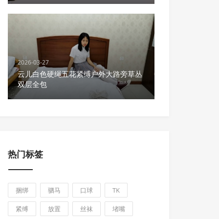
2026-03-27
云儿白色硬绳五花紧缚户外大路旁草丛
双层全包
热门标签
捆绑
驷马
口球
TK
紧缚
放置
丝袜
堵嘴