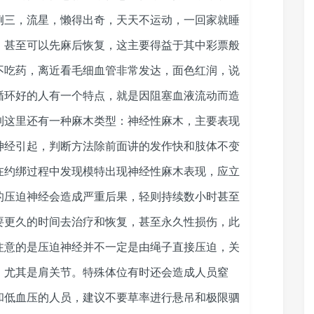
例三，流星，懒得出奇，天天不运动，一回家就睡
，甚至可以先麻后恢复，这主要得益于其中彩票般
不吃药，离近看毛细血管非常发达，面色红润，说
循环好的人有一个特点，就是因阻塞血液流动而造
到这里还有一种麻木类型：神经性麻木，主要表现
神经引起，判断方法除前面讲的发作快和肢体不变
在约绑过程中发现模特出现神经性麻木表现，应立
的压迫神经会造成严重后果，轻则持续数小时甚至
要更久的时间去治疗和恢复，甚至永久性损伤，此
注意的是压迫神经并不一定是由绳子直接压迫，关
，尤其是肩关节。特殊体位有时还会造成人员窒
和低血压的人员，建议不要草率进行悬吊和极限驷