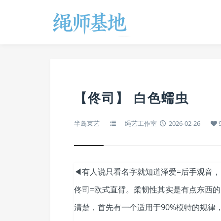
【佟司】 白色蠕虫
半岛束艺
绳艺工作室
2026-02-26
◀有人说只看名字就知道泽爱=后手观音，
佟司=欧式直臂。柔韧性其实是有点东西
清楚，首先有一个适用于90%模特的规律