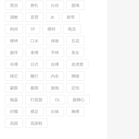
黑丝
挣扎
白丝
股绳
调教
直臂
JK
胶带
肉丝
SP
模特
电击
镣铐
口水
体验
五花
挠痒
束缚
手铐
美女
吊缚
日式
自缚
老虎凳
绳艺
鞭打
内衣
脚镣
蒙眼
极限
旗袍
定拍
杨蕊
打屁股
OL
挠脚心
封嘴
裸足
白袜
胸缚
高跟
高跟鞋