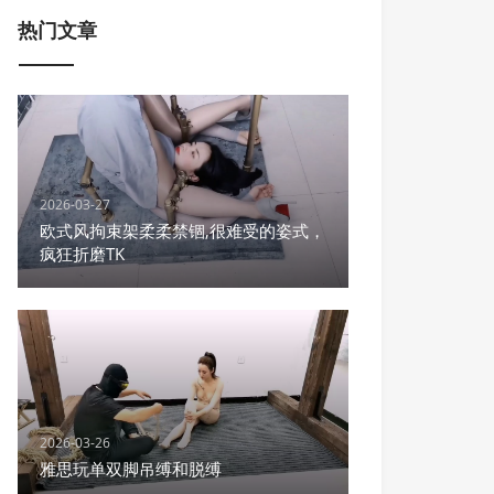
热门文章
2026-03-27
欧式风拘束架柔柔禁锢,很难受的姿式，
疯狂折磨TK
2026-03-26
雅思玩单双脚吊缚和脱缚