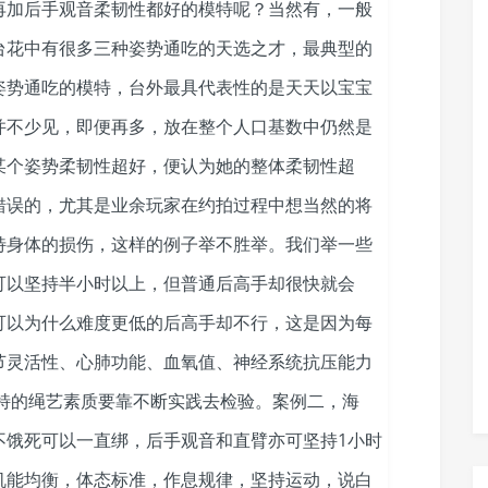
再加后手观音柔韧性都好的模特呢？当然有，一般
台花中有很多三种姿势通吃的天选之才，最典型的
姿势通吃的模特，台外最具代表性的是天天以宝宝
并不少见，即便再多，放在整个人口基数中仍然是
某个姿势柔韧性超好，便认为她的整体柔韧性超
错误的，尤其是业余玩家在约拍过程中想当然的将
特身体的损伤，这样的例子举不胜举。我们举一些
可以坚持半小时以上，但普通后高手却很快就会
可以为什么难度更低的后高手却不行，这是因为每
节灵活性、心肺功能、血氧值、神经系统抗压能力
模特的绳艺素质要靠不断实践去检验。案例二，海
不饿死可以一直绑，后手观音和直臂亦可坚持1小时
机能均衡，体态标准，作息规律，坚持运动，说白