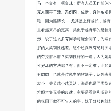
马，本台有一项台规：所有人员工作前3
完东西再干活。案例四，佐伊，身体各项
嘞，因为胳膊长......尤其是上臂越长
且看起来吊的更高，类似于越野车的悬挂
形。说了这么多有同学可能会问了，为啥
胖的人柔韧性越差。这个还真没有绝对关
的劳拉胖不胖？柔韧性好的一逼，因为她
性好坏的方法呢？有，但不一定准，比如
有肉肉，也就是传说中的软妹子，从外表
就小，关节越小越灵活，海语也是同类型
堆跟本集无关的废话，主要是看到和听到的
的氛围下做不可告人的事，妹子舒服你就