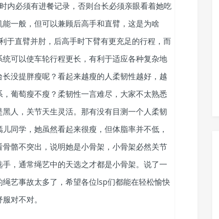
小时内必须有进餐记录，否则台长必须亲眼看着她吃
机能一般，但可以兼顾后高手和直臂，这是为啥
，越有利于直臂并肘，后高手时下臂有更充足的行程，而
系统可以使车轮行程更长，有利于适应各种复杂地
台长没提胖瘦呢？看起来越瘦的人柔韧性越好，越
系，葡萄瘦不瘦？柔韧性一言难尽，大家不太熟悉
是黑人，关节天生灵活。那有没有目测一个人柔韧
嫣儿同学，她虽然看起来很瘦，但体脂率并不低，
看骨骼不突出，说明她是小骨架，小骨架必然关节
选手，通常绳艺中的天选之才都是小骨架。说了一
绳艺事故太多了，希望各位lsp们都能在轻松愉快
舒服对不对。